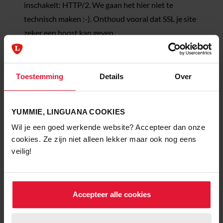
inschakelt: HTTP/2. We gaan het hier niet te
technisch maken :-). Onthoud vooral dat SSL je site
zeker een boost kan geven.
HTTPS en Google Chrome
Toestemming
Details
Over
Chrome gaat vanaf juli 2018 een waarschuwing
geven als er geen certificaat geïnstalleerd is op je
site. Dat ziet er zo uit:
YUMMIE, LINGUANA COOKIES
Wil je een goed werkende website? Accepteer dan onze
cookies. Ze zijn niet alleen lekker maar ook nog eens
veilig!
Accepteer alle cookies