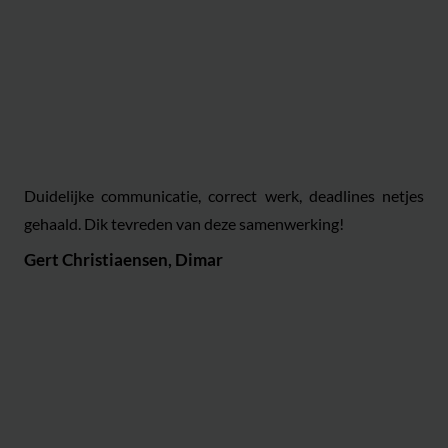
Duidelijke communicatie, correct werk, deadlines netjes
Mar
gehaald. Dik tevreden van deze samenwerking!
en
An
Gert Christiaensen, Dimar
dui
ver
Ver
goe
fot
aan