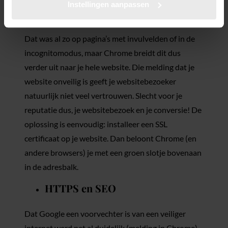
Instellingen aanpassen
Dat was al zo op pagina’s met invulvelden of in de
incognitomodus, maar Chrome breidt dit dus
verder uit naar je hele website. Die melding dat je
website onveilig is geeft je websitebezoeker
natuurlijk niet veel vertrouwen. Slecht voor je
reputatie dus, je websitebezoek en je conversie! De
oplossing is eenvoudig: installeer een SSL
certificaat op je website. Dan beloont Chrome (en
andere browsers) je met een groen slotje bovenaan
in de adresbalk.
HTTPS en SEO
Dat Google een voorvechter is van een veiliger
internet werd net al duidelijk (melding in Chrome).